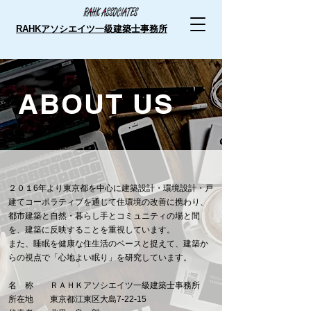
RAHKアソシエイツ一級建築士事務所
ABOUT US
２０１6年より東京都を中心に建築設計・環境設計・戸
建てコーポラティブを通じて住環境の改善に携わり、
都市建築と自然・暮らし手とコミュニティの場と間
を、建築に反映することを重視しています。
また、睡眠を健康な住生活のベースと捉えて、建築か
らの視点で「心地よい眠り」を研究しています。
名 称 ＲＡＨＫアソシエイツ一級建築士事務所
所在地 東京都江東区大島7-22-15