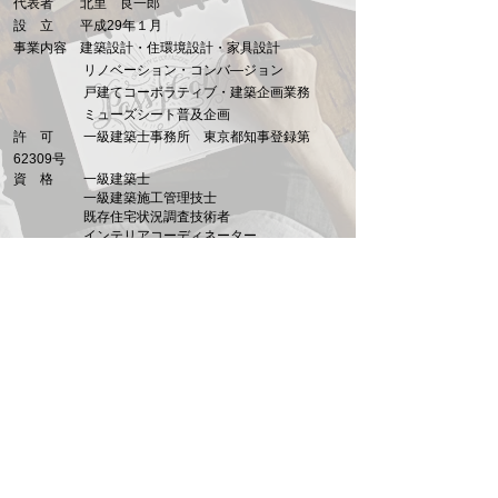
代表者 北里 良一郎
設 立 平成29年１月
事業内容 建築設計・住環境設計・家具設計
リノベーション・コンバ―ジョン
戸建てコーポラティブ・建築企画業務
ミューズシート普及企画
許 可 一級建築士事務所 東京都知事登録第
62309号
資 格 一級建築士
一級建築施工管理技士
既存住宅状況調査技術者
インテリアコーディネーター
宅地建物取引士
耐震診断士
ＣＡＳＢＥＥ建築評価員
​ 法務大臣認証
ＡＤＲ（裁判外紛争解決機関）調停
人
RAHKアソシエイツ一級建築士事務所
sekkei@muse-rahk.com
お問合せ